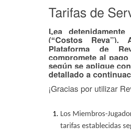
Tarifas de
Serv
Lea detenidamente 
(
Costos Reva”
), 
“
Plataforma de
Re
compromete al pago d
según se aplique con
detallado a continua
¡Gracias por
utilizar R
Los Miembros-Jugador
tarifas establecidas se