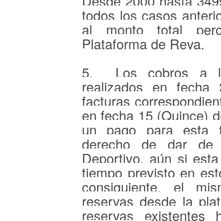
Desde 2000 hasta 349
todos los casos anterio
al monto total per
Plataforma de Reva.
5. Los cobros a lo
realizados en fecha
facturas correspondient
en fecha 15 (Quince) 
un pago para esta f
derecho de dar de b
Deportivo, aún si est
tiempo previsto en est
consiguiente, el mi
reservas desde la plat
reservas existentes 