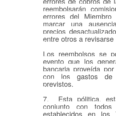
errores de cobros de 
reembolsarán comisi
errores del Miembro
marcar una ausenci
precios desactualizad
entre otros a revisars
Los reembolsos se po
evento que los gener
bancaria proveída por
con los gastos de 
previstos.
7. Esta pólitica, es
conjunto con todos 
establecidos en los